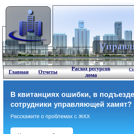
Расход ресурсов
Ст
Главная
Отчеты
дома
В квитанциях ошибки, в подъезде
сотрудники управляющей хамят?
Расскажите о проблемах с ЖКХ